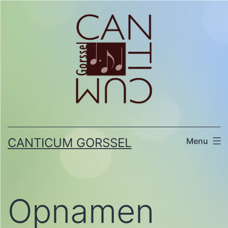
Ga
naar
de
inhoud
CANTICUM GORSSEL
Menu
Opnamen