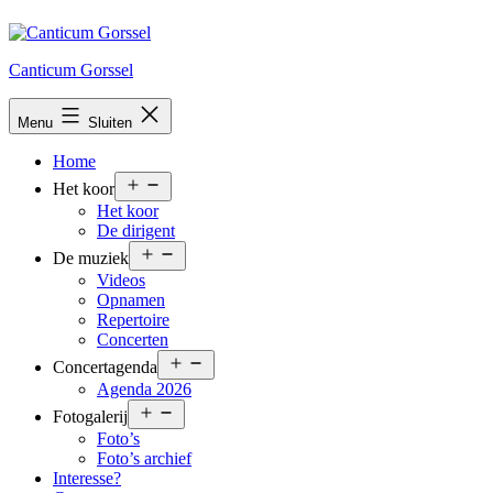
Ga
naar
de
Canticum Gorssel
inhoud
Menu
Sluiten
Home
Open
Het koor
menu
Het koor
De dirigent
Open
De muziek
menu
Videos
Opnamen
Repertoire
Concerten
Open
Concertagenda
menu
Agenda 2026
Open
Fotogalerij
menu
Foto’s
Foto’s archief
Interesse?